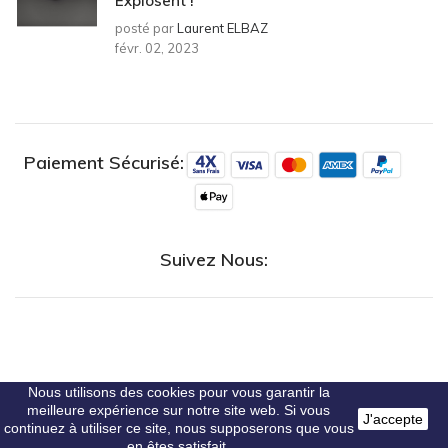
Explosent !
posté par
Laurent ELBAZ
févr. 02, 2023
Paiement Sécurisé:
Suivez Nous:
Nous utilisons des cookies pour vous garantir la
Copyright ©
alloalarme 2023
. Tous droits réservés
meilleure expérience sur notre site web. Si vous
J'accepte
continuez à utiliser ce site, nous supposerons que vous
en êtes satisfait.