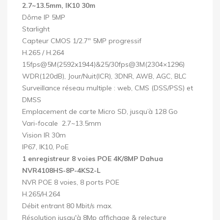
2.7~13.5mm, IK10 30m
Dôme IP 5MP
Starlight
Capteur CMOS 1/2.7" 5MP progressif
H.265 / H.264
15fps@5M(2592x1944)&25/30fps@3M(2304×1296)
WDR(120dB), Jour/Nuit(ICR), 3DNR, AWB, AGC, BLC
Surveillance réseau multiple : web, CMS (DSS/PSS) et
DMSS
Emplacement de carte Micro SD, jusqu’à 128 Go
Vari-focale 2.7~13.5mm
Vision IR 30m
IP67, IK10, PoE
1 enregistreur 8 voies POE 4K/8MP Dahua
NVR4108HS-8P-4KS2-L
NVR POE 8 voies, 8 ports POE
H.265/H.264
Débit entrant 80 Mbit/s max.
Résolution jusqu'à 8Mp affichage & relecture