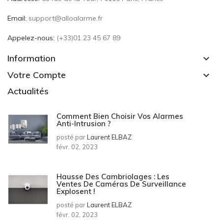
Email:
support@alloalarme.fr
Appelez-nous:
(+33)01 23 45 67 89
Information
keyboard_arrow_down
Votre Compte
keyboard_arrow_down
Actualités
Comment Bien Choisir Vos Alarmes
Anti-Intrusion ?
posté par
Laurent ELBAZ
févr. 02, 2023
Hausse Des Cambriolages : Les
Ventes De Caméras De Surveillance
Explosent !
posté par
Laurent ELBAZ
févr. 02, 2023